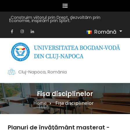
„Construim viitorul prin Drept, dezvoltăm prin
Economie, inspirăm prin Sport.”
Română
Cluj-Napoca, România
Fișa disciplinelor
Home
Fișa disciplinelor
Planuri de învăţământ masterat -