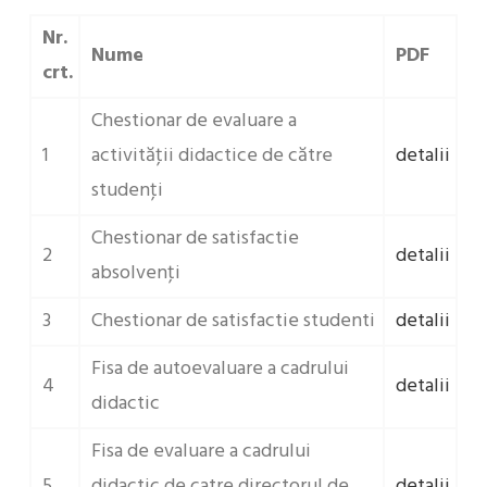
Nr.
Nume
PDF
crt.
Chestionar de evaluare a
1
activităţii didactice de către
detalii
studenţi
Chestionar de satisfactie
2
detalii
absolvenţi
3
Chestionar de satisfactie studenti
detalii
Fisa de autoevaluare a cadrului
4
detalii
didactic
Fisa de evaluare a cadrului
5
didactic de catre directorul de
detalii