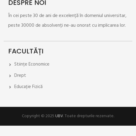
DESPRE NOI
În cei peste 30 de ani de excelență în domeniul universitar,
peste 30000 de absolvenți ne-au onorat cu implicarea lor.
FACULTĂȚI
Stiințe Economice
Drept
Educație Fizică
Copyright © 2025
UBV
. Toate drepturile rezervate.