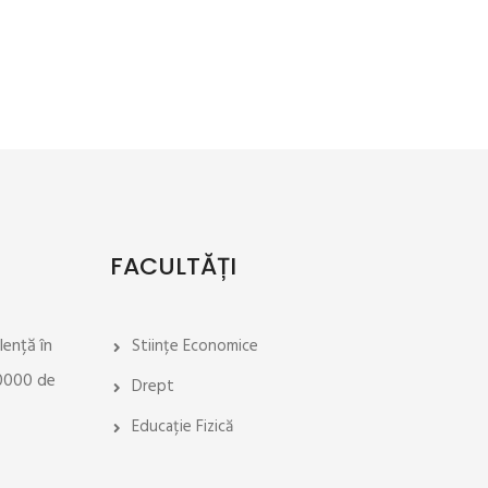
FACULTĂȚI
lență în
Stiințe Economice
30000 de
Drept
Educație Fizică