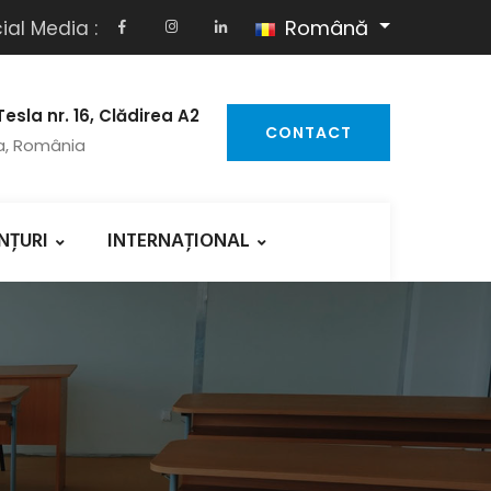
Română
ial Media :
Tesla nr. 16, Clădirea A2
CONTACT
a, România
NȚURI
INTERNAȚIONAL